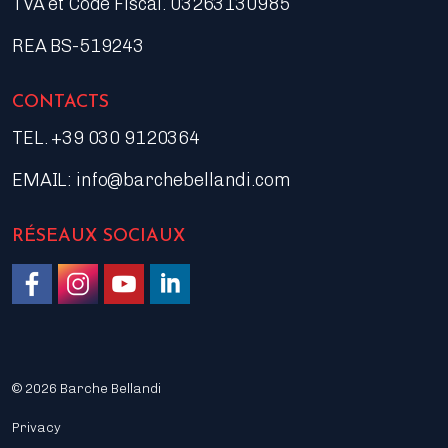
TVA et Code Fiscal. 03263130985
REA BS-519243
CONTACTS
TEL. +39 030 9120364
EMAIL:
info@barchebellandi.com
RÉSEAUX SOCIAUX
Like us on Facebook
Follow us on Instagram
Watch on YouTube
Join us on LinkedIn
© 2026 Barche Bellandi
Privacy