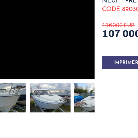
NEUF - PRÊ
CODE 8903
116 000 EUR
107 00
IMPRIMER