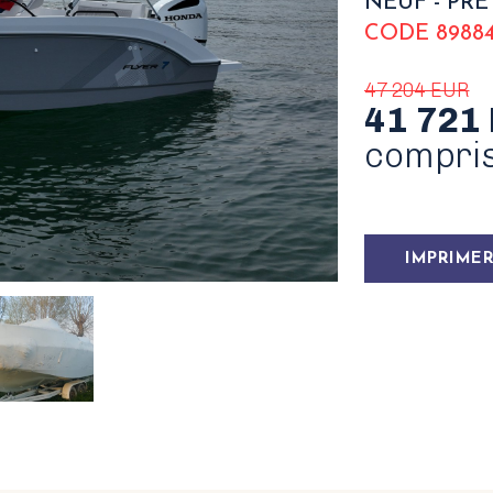
NEUF - PRÊ
CODE 89884
47 204 EUR
41 721
compri
IMPRIMER