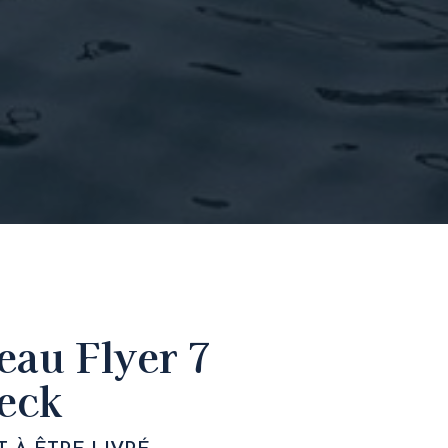
eau Flyer 7
eck