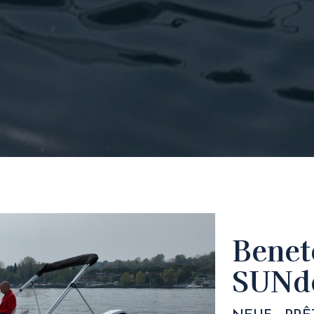
Benet
SUNd