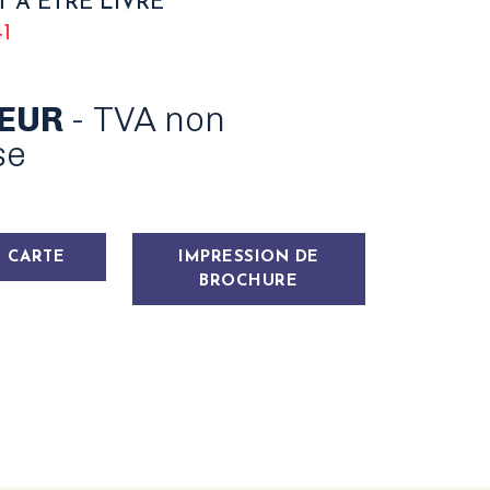
T À ÊTRE LIVRÉ
1
 EUR
- TVA non
se
 CARTE
IMPRESSION DE
BROCHURE