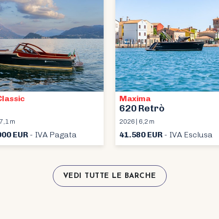
Classic
Maxima
620 Retrò
 7,1 m
2026 | 6,2 m
000 EUR
- IVA Pagata
41.580 EUR
- IVA Esclusa
VEDI TUTTE LE BARCHE