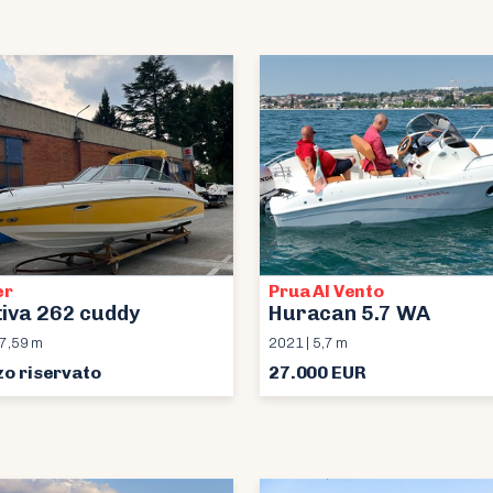
er
Prua Al Vento
iva 262 cuddy
Huracan 5.7 WA
 7,59 m
2021 | 5,7 m
zo riservato
27.000 EUR