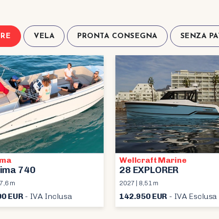
RE
VELA
PRONTA CONSEGNA
SENZA P
ima
Wellcraft Marine
ima 740
28 EXPLORER
 7,6 m
2027 | 8,51 m
00 EUR
- IVA Inclusa
142.950 EUR
- IVA Esclusa