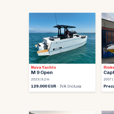
Nuva Yachts
Rink
M 9 Open
Capt
2023 | 9,2 m
2007 |
129.000 EUR
- IVA Inclusa
Prez