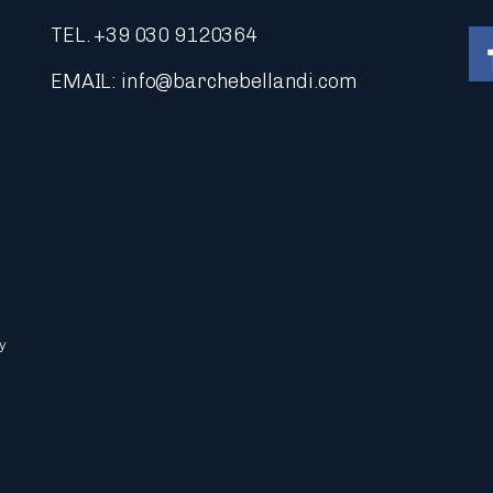
TEL. +39 030 9120364
EMAIL:
info@barchebellandi.com
Li
y