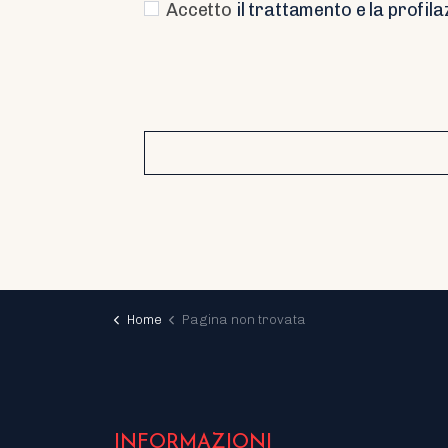
Accetto
il trattamento e la profila
Home
Pagina non trovata
INFORMAZIONI