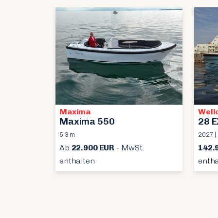
Maxima
Well
Maxima 550
28 
5,3 m
2027 |
Ab
22.900 EUR
- MwSt.
142.
enthalten
entha