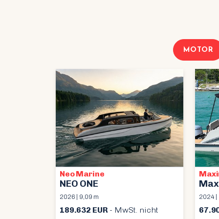
MOTOR
Neo Marine
Max
NEO ONE
Max
2026 | 9,09 m
2024 |
189.632 EUR
- MwSt. nicht
67.9