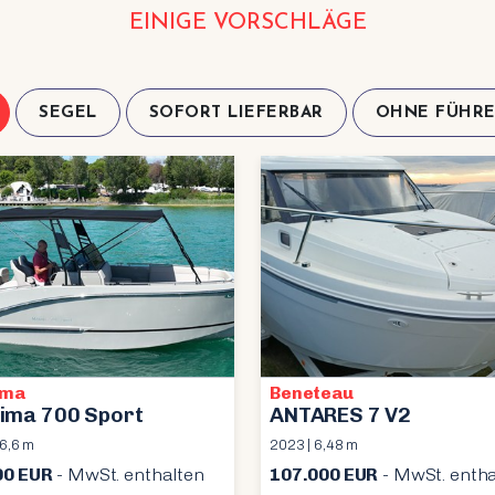
EINIGE VORSCHLÄGE
SEGEL
SOFORT LIEFERBAR
OHNE FÜHRE
ima
Beneteau
ima 700 Sport
ANTARES 7 V2
 6,6 m
2023 | 6,48 m
00 EUR
- MwSt. enthalten
107.000 EUR
- MwSt. entha