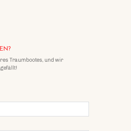
DEN?
Ihres Traumbootes, und wir
efällt!