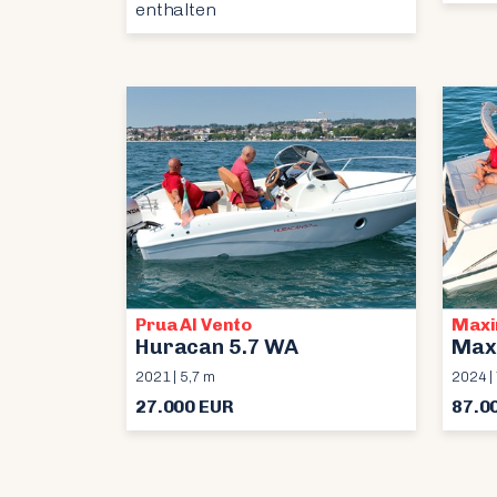
enthalten
Prua Al Vento
Max
Huracan 5.7 WA
Max
2021 | 5,7 m
2024 |
27.000 EUR
87.0