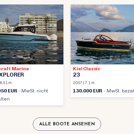
craft Marine
Kiel Classic
EXPLORER
23
 8,51 m
2007 | 7,1 m
950 EUR
- MwSt. nicht
130.000 EUR
- MwSt. bezah
lten
ALLE BOOTE ANSEHEN