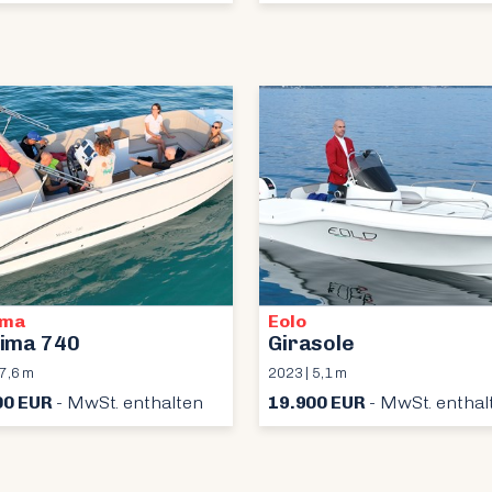
ima
Eolo
ima 740
Girasole
 7,6 m
2023 | 5,1 m
00 EUR
- MwSt. enthalten
19.900 EUR
- MwSt. enthal