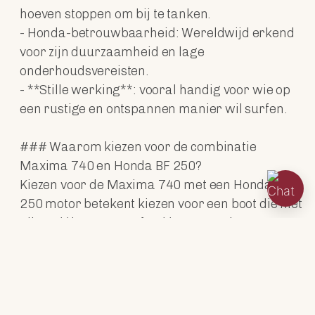
hoeven stoppen om bij te tanken.
- Honda-betrouwbaarheid: Wereldwijd erkend
voor zijn duurzaamheid en lage
onderhoudsvereisten.
- **Stille werking**: vooral handig voor wie op
een rustige en ontspannen manier wil surfen.
### Waarom kiezen voor de combinatie
Maxima 740 en Honda BF 250?
Kiezen voor de Maxima 740 met een Honda BF
250 motor betekent kiezen voor een boot die niet
alleen **luxe en comfort**, maar ook
**uitzonderlijke prestaties** en
**gegarandeerde betrouwbaarheid** biedt. Of
u nu op zoek bent naar een boot voor lange
dagen op zee of spannende tochten met hogere