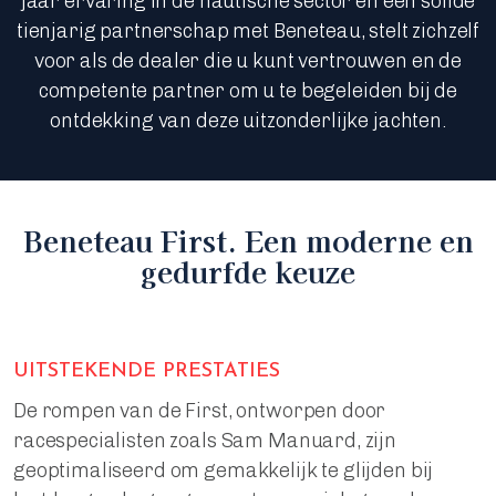
jaar ervaring in de nautische sector en een solide
tienjarig partnerschap met Beneteau, stelt zichzelf
voor als de dealer die u kunt vertrouwen en de
competente partner om u te begeleiden bij de
ontdekking van deze uitzonderlijke jachten.
Beneteau First. Een moderne en
gedurfde keuze
UITSTEKENDE PRESTATIES
De rompen van de First, ontworpen door
racespecialisten zoals Sam Manuard, zijn
geoptimaliseerd om gemakkelijk te glijden bij