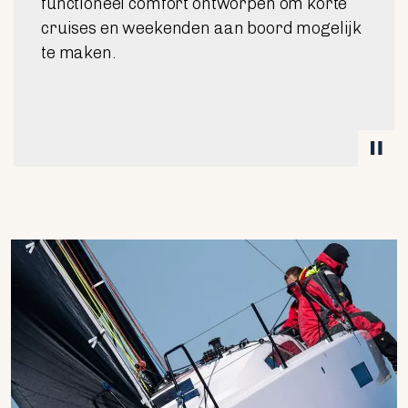
de ORC-circuits en tegelijkertijd zichzelf
om te vormen tot een intelligente en
comfortabele boot voor snelle cruises met
het gezin.