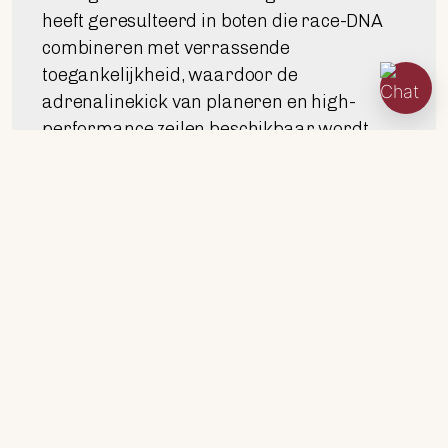
heeft geresulteerd in boten die race-DNA
combineren met verrassende
toegankelijkheid, waardoor de
adrenalinekick van planeren en high-
performance zeilen beschikbaar wordt
voor een breed scala aan zeilers, van de
meest ambitieuze beginnelingen tot
ervaren racers.
Kiezen voor een Beneteau First SE betekent
een nieuwe manier van zeilervaring
omarmen, gemaakt van opwinding,
snelheid en plezier. Kiezen voor Barche
Bellandi betekent ervoor zorgen dat deze
droom werkelijkheid wordt op de veiligste,
meest geïnformeerde en lonende manier
mogelijk. Neem vandaag nog contact op