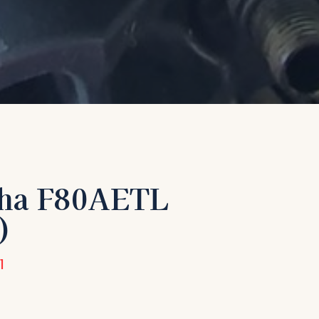
ha F80AETL
)
1