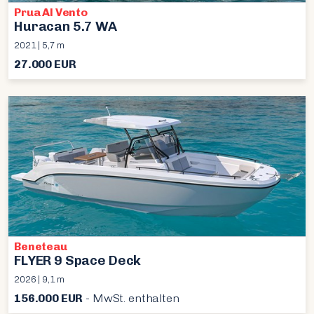
Prua Al Vento
Huracan 5.7 WA
2021 | 5,7 m
27.000 EUR
Beneteau
FLYER 9 Space Deck
2026 | 9,1 m
156.000 EUR
- MwSt. enthalten