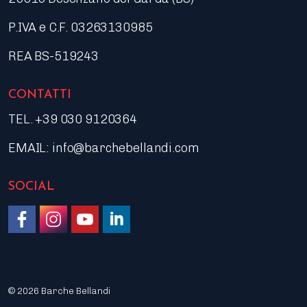
P.IVA e C.F. 03263130985
REA BS-519243
CONTATTI
TEL. +39 030 9120364
EMAIL:
info@barchebellandi.com
SOCIAL
Like us on Facebook
Follow us on Instagram
Watch on YouTube
Join us on LinkedIn
© 2026 Barche Bellandi