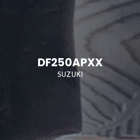
DF250APXX
SUZUKI