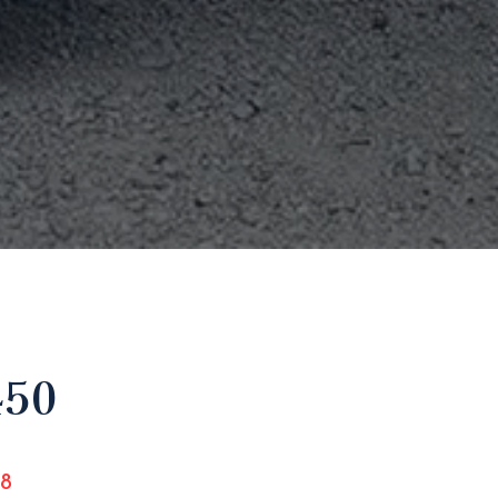
450
8