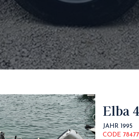
Elba 
JAHR 1995
CODE 78477